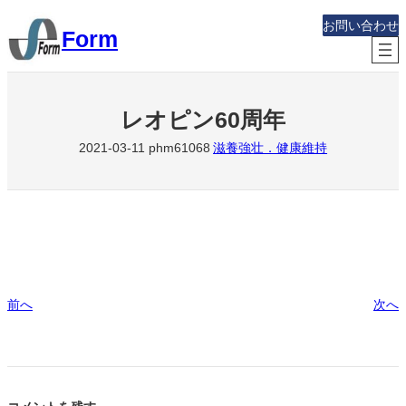
内
お問い合わせ
Form
容
を
ス
キ
レオピン60周年
ッ
2021-03-11
phm61068
滋養強壮．健康維持
プ
前へ
次へ