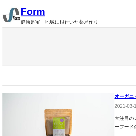
内
Form
容
健康是宝 地域に根付いた薬局作り
を
ス
キ
ッ
プ
オーガニッ
2021-03-
大注目の
ーフード