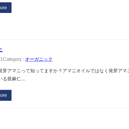
ore
ニ
11
Category :
オーガニック
発芽アマニって知ってますか？アマニオイルではなく発芽アマ
いる亜麻仁…
ore